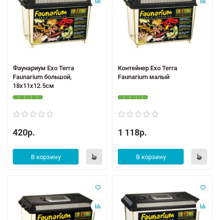
Фаунариум Exo Terra
Контейнер Exo Terra
Faunarium большой,
Faunarium малый
18x11x12.5см
420р.
1 118р.
В корзину
В корзину