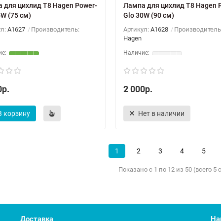
 для цихлид T8 Hagen Power-
Лампа для цихлид T8 Hagen 
5W (75 см)
Glo 30W (90 см)
ул:
A1627
Производитель:
Артикул:
A1628
Производитель
Hagen
0р.
2 000р.
В корзину
Нет в наличии
1
2
3
4
5
Показано с 1 по 12 из 50 (всего 5
Доставка
На