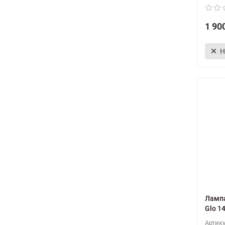
1 90
Н
Лампа
Glo 1
Артик