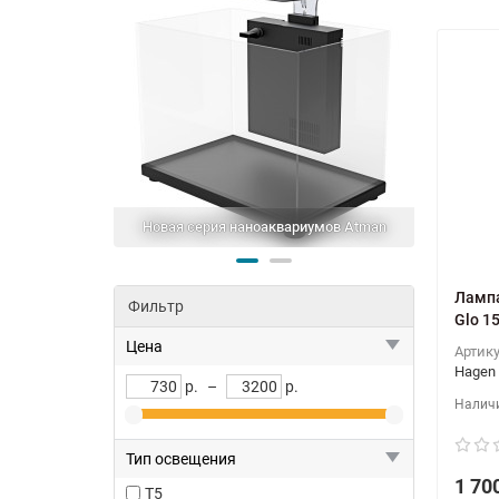
Новая серия наноаквариумов Atman
Небол
Лампа
Фильтр
Glo 1
Цена
Артик
Hagen
р.
–
р.
Тип освещения
1 70
T5