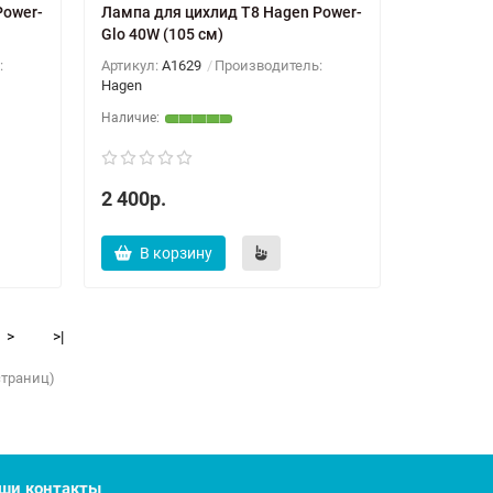
Power-
Лампа для цихлид T8 Hagen Power-
Glo 40W (105 см)
:
Артикул:
A1629
Производитель:
Hagen
2 400р.
В корзину
>
>|
 страниц)
ши контакты