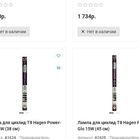
0р.
1 734р.
ет в наличии
Нет в наличии
 для цихлид T8 Hagen Power-
Лампа для цихлид T8 Hagen 
4W (38 см)
Glo 15W (45 см)
ул:
A1624
Производитель:
Артикул:
A1625
Производитель