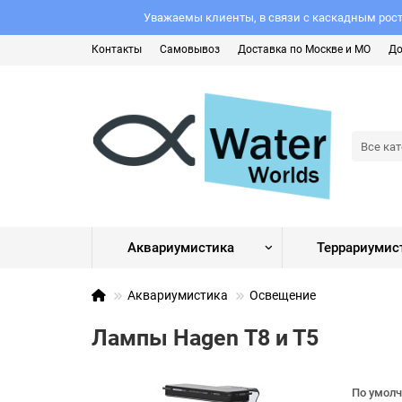
Уважаемы клиенты, в связи с каскадным рост
Контакты
Самовывоз
Доставка по Москве и МО
До
Все ка
Аквариумистика
Террариумис
Аквариумистика
Освещение
Лампы Hagen Т8 и Т5
По умол