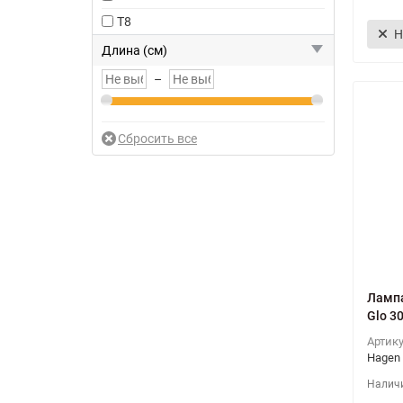
T8
Н
Длина (см)
–
Лампа
Glo 3
Артик
Hagen