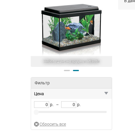
В дан
риумов Atman
Небольшие аквариумы Atlantis
Фильтр
Цена
р.
–
р.